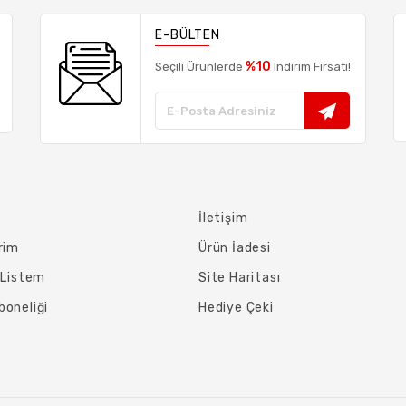
E-BÜLTEN
%10
Seçili Ürünlerde
Indirim Fırsatı!
İletişim
rim
Ürün İadesi
ş Listem
Site Haritası
boneliği
Hediye Çeki