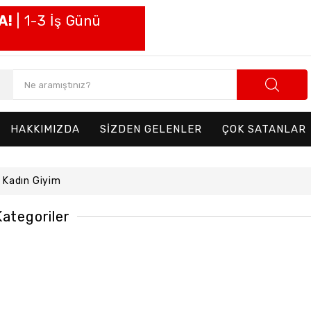
A!
| 1-3 İş Günü
HAKKIMIZDA
SİZDEN GELENLER
ÇOK SATANLAR
Kadın Giyim
Kategoriler