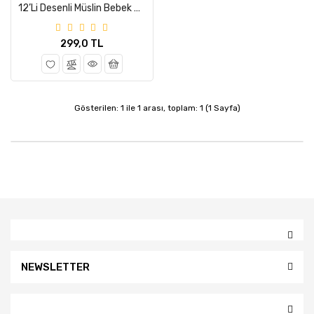
12’li Desenli Müslin Bebek Ağız Mendili %100 Pamuk 20*20 Cm Oeko-Teks Sertifikalı
299,0 TL
Gösterilen: 1 ile 1 arası, toplam: 1 (1 Sayfa)
NEWSLETTER