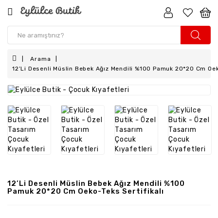
Kız
Çocuk
Arama
Erkek
12’li Desenli Müslin Bebek Ağız Mendili %100 Pamuk 20*20 Cm Oek
Çocuk
Kız
Bebek
Erkek
Bebek
Aksesuar
Anne
12’li Desenli Müslin Bebek Ağız Mendili %100
-
Pamuk 20*20 Cm Oeko-Teks Sertifikalı
Kız