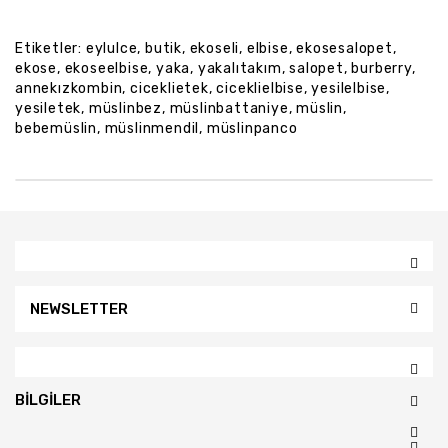
Etiketler:
eylulce
,
butik
,
ekoseli
,
elbise
,
ekosesalopet
,
ekose
,
ekoseelbise
,
yaka
,
yakalıtakım
,
salopet
,
burberry
,
annekızkombin
,
ciceklietek
,
ciceklielbise
,
yesilelbise
,
yesiletek
,
müslinbez
,
müslinbattaniye
,
müslin
,
bebemüslin
,
müslinmendil
,
müslinpanco
NEWSLETTER
BILGILER