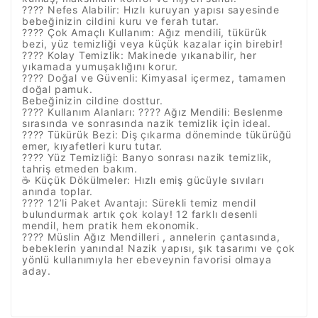
????️ Nefes Alabilir: Hızlı kuruyan yapısı sayesinde
bebeğinizin cildini kuru ve ferah tutar.
???? Çok Amaçlı Kullanım: Ağız mendili, tükürük
bezi, yüz temizliği veya küçük kazalar için birebir!
???? Kolay Temizlik: Makinede yıkanabilir, her
yıkamada yumuşaklığını korur.
???? Doğal ve Güvenli: Kimyasal içermez, tamamen
doğal pamuk.
Bebeğinizin cildine dosttur.
???? Kullanım Alanları: ???? Ağız Mendili: Beslenme
sırasında ve sonrasında nazik temizlik için ideal.
???? Tükürük Bezi: Diş çıkarma döneminde tükürüğü
emer, kıyafetleri kuru tutar.
???? Yüz Temizliği: Banyo sonrası nazik temizlik,
tahriş etmeden bakım.
☕ Küçük Dökülmeler: Hızlı emiş gücüyle sıvıları
anında toplar.
???? 12’li Paket Avantajı: Sürekli temiz mendil
bulundurmak artık çok kolay! 12 farklı desenli
mendil, hem pratik hem ekonomik.
???? Müslin Ağız Mendilleri , annelerin çantasında,
bebeklerin yanında! Nazik yapısı, şık tasarımı ve çok
yönlü kullanımıyla her ebeveynin favorisi olmaya
aday.