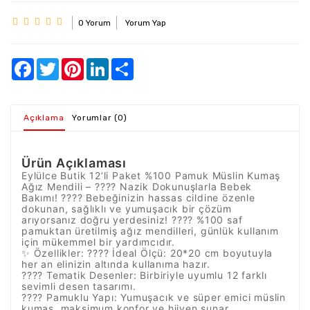
0 Yorum
Yorum Yap
Açıklama
Yorumlar (0)
Ürün Açıklaması
Eylülce Butik 12’li Paket %100 Pamuk Müslin Kumaş
Ağız Mendili – ???? Nazik Dokunuşlarla Bebek
Bakımı! ???? Bebeğinizin hassas cildine özenle
dokunan, sağlıklı ve yumuşacık bir çözüm
arıyorsanız doğru yerdesiniz! ???? %100 saf
pamuktan üretilmiş ağız mendilleri, günlük kullanım
için mükemmel bir yardımcıdır.
✨ Özellikler: ???? İdeal Ölçü: 20*20 cm boyutuyla
her an elinizin altında kullanıma hazır.
???? Tematik Desenler: Birbiriyle uyumlu 12 farklı
sevimli desen tasarımı.
???? Pamuklu Yapı: Yumuşacık ve süper emici müslin
kumaş, maksimum konfor ve hijyen sunar.