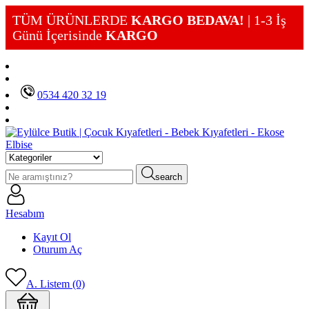
TÜM ÜRÜNLERDE
KARGO BEDAVA!
| 1-3 İş
Günü İçerisinde
KARGO
0534 420 32 19
search
Hesabım
Kayıt Ol
Oturum Aç
A. Listem (0)