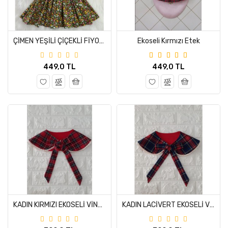
ÇİMEN YEŞİLİ ÇİÇEKLİ FİYONKLU FIRFIR ASKILI SALOPET ELBİSE (%100 PAMUK KUMAŞTAN ÜRETİLMİŞTİR.)
Ekoseli Kırmızı Etek
449,0 TL
449,0 TL
KADIN KIRMIZI EKOSELİ VİNTAGE YAKALIK
KADIN LACİVERT EKOSELİ VİNTAGE YAKALIK