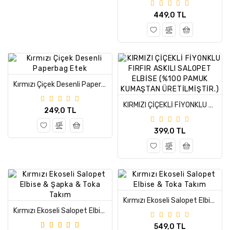
449,0 TL
Kırmızı Çiçek Desenli Paperbag Etek
KIRMIZI ÇİÇEKLİ FİYONKLU FIRFIR ASKILI SALOPET ELBİSE (%100 PAMUK KUMAŞTAN ÜRETİLMİŞTİR.)
249,0 TL
399,0 TL
Kırmızı Ekoseli Salopet Elbise & Toka Takım
Kırmızı Ekoseli Salopet Elbise & Şapka & Toka Takım
549,0 TL