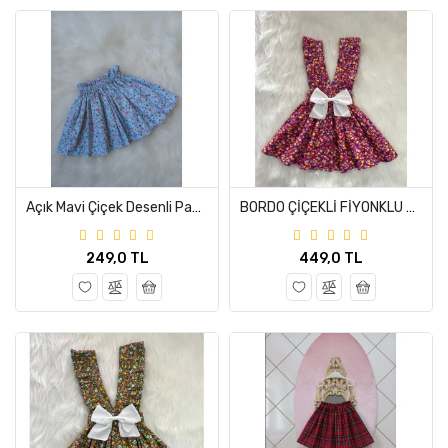
Açık Mavi Çiçek Desenli Paperbag Etek
BORDO ÇİÇEKLİ FİYONKLU FIRFIR ASKILI SALOPET ELBİSE (%100 PAMUK KUMAŞTAN ÜRETİLMİŞTİR.)
249,0 TL
449,0 TL