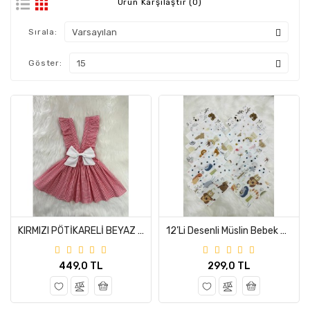
Ürün Karşılaştır (0)
Sırala:
Göster:
KIRMIZI PÖTİKARELİ BEYAZ FİYONKLU FIRFIR ASKILI SALOPET ELBİSE (%100 PAMUK KUMAŞTAN ÜRETİLMİŞTİR.)
12’li Desenli Müslin Bebek Ağız Mendili %100 Pamuk 20*20 Cm Oeko-Teks Sertifikalı
449,0 TL
299,0 TL