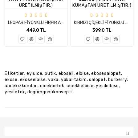
LEOPAR FİYONKLU FIRFIR ASKILI SALOPET ELBİSE (%100 PAMUK KUMAŞTAN ÜRETİLMİŞTİR.)
KIRMIZI ÇİÇEKLİ FİYONKLU FIRFIR ASKILI SALOPET ELBİSE (%100 PAMUK KUMAŞTAN ÜRETİLMİŞTİR.)
449,0 TL
399,0 TL
Etiketler:
eylulce
,
butik
,
ekoseli
,
elbise
,
ekosesalopet
,
ekose
,
ekoseelbise
,
yaka
,
yakalıtakım
,
salopet
,
burberry
,
annekızkombin
,
ciceklietek
,
ciceklielbise
,
yesilelbise
,
yesiletek
,
dogumgünükonsepti