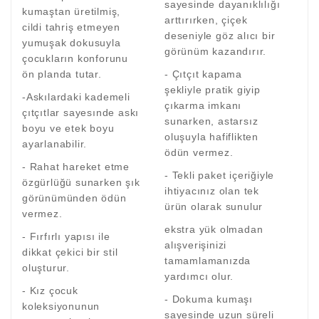
sayesinde dayanıklılığı
kumaştan üretilmiş,
arttırırken, çiçek
cildi tahriş etmeyen
deseniyle göz alıcı bir
yumuşak dokusuyla
görünüm kazandırır.
çocukların konforunu
ön planda tutar.
- Çıtçıt kapama
şekliyle pratik giyip
-Askılardaki kademeli
çıkarma imkanı
çıtçıtlar sayesınde askı
sunarken, astarsız
boyu ve etek boyu
oluşuyla hafiflikten
ayarlanabilir.
ödün vermez.
- Rahat hareket etme
- Tekli paket içeriğiyle
özgürlüğü sunarken şık
ihtiyacınız olan tek
görünümünden ödün
ürün olarak sunulur
vermez.
ekstra yük olmadan
- Fırfırlı yapısı ile
alışverişinizi
dikkat çekici bir stil
tamamlamanızda
oluşturur.
yardımcı olur.
- Kız çocuk
- Dokuma kumaşı
koleksiyonunun
sayesinde uzun süreli