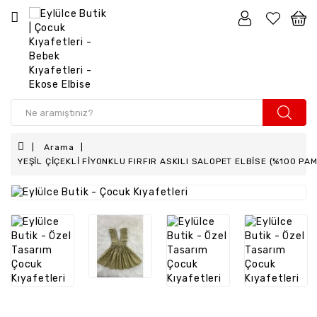
Kız
Çocuk
Erkek
Çocuk
Kız
Arama
Bebek
YEŞİL ÇİÇEKLİ FİYONKLU FIRFIR ASKILI SALOPET ELBİSE (%100 PA
Erkek
Bebek
Aksesuar
Anne
-
Kız