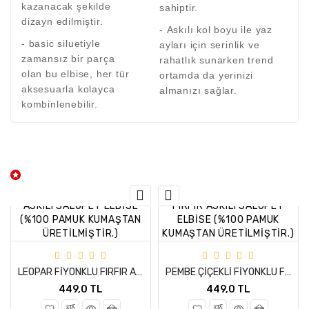
kazanacak şekilde
sahiptir.
dizayn edilmiştir.
- Askılı kol boyu ile yaz
- basic siluetiyle
ayları için serinlik ve
zamansız bir parça
rahatlık sunarken trend
olan bu elbise, her tür
ortamda da yerinizi
aksesuarla kolayca
almanızı sağlar.
kombinlenebilir.
LEOPAR FİYONKLU FIRFIR ASKILI SALOPET ELBİSE (%100 PAMUK KUMAŞTAN ÜRETİLMİŞTİR.)
PEMBE ÇİÇEKLİ FİYONKLU FIRFIR ASKILI SALOPET ELBİSE (%100 PAMUK KUMAŞTAN ÜRETİLMİŞTİR.)
449,0 TL
449,0 TL