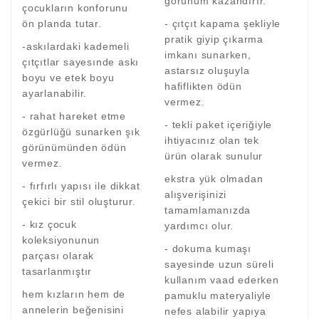
görünüm kazandırır.
çocukların konforunu
ön planda tutar.
- çıtçıt kapama şekliyle
pratik giyip çıkarma
-askılardaki kademeli
imkanı sunarken,
çıtçıtlar sayesınde askı
astarsız oluşuyla
boyu ve etek boyu
hafiflikten ödün
ayarlanabilir.
vermez.
- rahat hareket etme
- tekli paket içeriğiyle
özgürlüğü sunarken şık
ihtiyacınız olan tek
görünümünden ödün
ürün olarak sunulur
vermez.
ekstra yük olmadan
- fırfırlı yapısı ile dikkat
alışverişinizi
çekici bir stil oluşturur.
tamamlamanızda
- kız çocuk
yardımcı olur.
koleksiyonunun
- dokuma kumaşı
parçası olarak
sayesinde uzun süreli
tasarlanmıştır
kullanım vaad ederken
hem kızların hem de
pamuklu materyaliyle
annelerin beğenisini
nefes alabilir yapıya