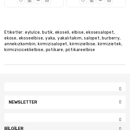
Etiketler:
eylulce
,
butik
,
ekoseli
,
elbise
,
ekosesalopet
,
ekose
,
ekoseelbise
,
yaka
,
yakalıtakım
,
salopet
,
burberry
,
annekızkombin
,
kirmizisalopet
,
kirmizielbise
,
kirmizietek
,
kirmiziciceklielbise
,
potikare
,
pötikareelbise
NEWSLETTER
BILGILER