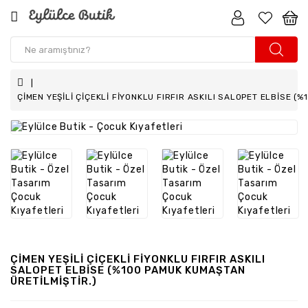
Kız
Çocuk
Erkek
ÇİMEN YEŞİLİ ÇİÇEKLİ FİYONKLU FIRFIR ASKILI SALOPET ELBİSE (
Çocuk
Kız
Bebek
Erkek
Bebek
Aksesuar
Anne
ÇİMEN YEŞİLİ ÇİÇEKLİ FİYONKLU FIRFIR ASKILI
-
SALOPET ELBİSE (%100 PAMUK KUMAŞTAN
Kız
ÜRETİLMİŞTİR.)