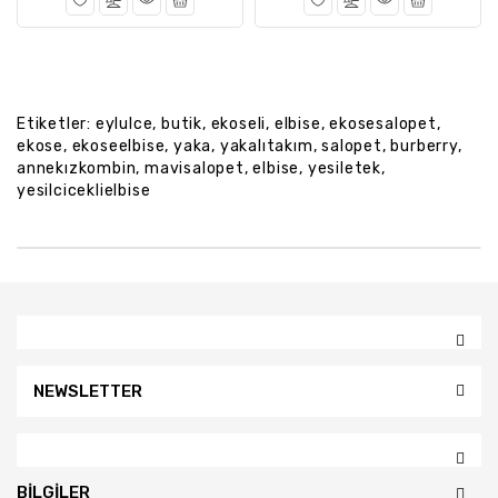
Etiketler:
eylulce
,
butik
,
ekoseli
,
elbise
,
ekosesalopet
,
ekose
,
ekoseelbise
,
yaka
,
yakalıtakım
,
salopet
,
burberry
,
annekızkombin
,
mavisalopet
,
elbise
,
yesiletek
,
yesilciceklielbise
NEWSLETTER
BILGILER