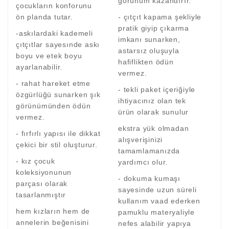
görünüm kazandırır.
çocukların konforunu
ön planda tutar.
- çıtçıt kapama şekliyle
pratik giyip çıkarma
-askılardaki kademeli
imkanı sunarken,
çıtçıtlar sayesınde askı
astarsız oluşuyla
boyu ve etek boyu
hafiflikten ödün
ayarlanabilir.
vermez.
- rahat hareket etme
- tekli paket içeriğiyle
özgürlüğü sunarken şık
ihtiyacınız olan tek
görünümünden ödün
ürün olarak sunulur
vermez.
ekstra yük olmadan
- fırfırlı yapısı ile dikkat
alışverişinizi
çekici bir stil oluşturur.
tamamlamanızda
- kız çocuk
yardımcı olur.
koleksiyonunun
- dokuma kumaşı
parçası olarak
sayesinde uzun süreli
tasarlanmıştır
kullanım vaad ederken
hem kızların hem de
pamuklu materyaliyle
annelerin beğenisini
nefes alabilir yapıya