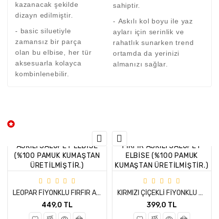
kazanacak şekilde
sahiptir.
dizayn edilmiştir.
- Askılı kol boyu ile yaz
- basic siluetiyle
ayları için serinlik ve
zamansız bir parça
rahatlık sunarken trend
olan bu elbise, her tür
ortamda da yerinizi
aksesuarla kolayca
almanızı sağlar.
kombinlenebilir.
LEOPAR FİYONKLU FIRFIR ASKILI SALOPET ELBİSE (%100 PAMUK KUMAŞTAN ÜRETİLMİŞTİR.)
KIRMIZI ÇİÇEKLİ FİYONKLU FIRFIR ASKILI SALOPET ELBİSE (%100 PAMUK KUMAŞTAN ÜRETİLMİŞTİR.)
449,0 TL
399,0 TL