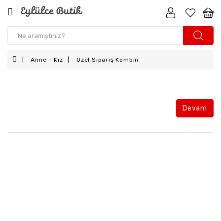
Kız
Çocuk
Anne - Kız
Özel Sipariş Kombin
Erkek
Çocuk
Kız
Bebek
Devam
Erkek
Bebek
Aksesuar
Anne
-
Kız