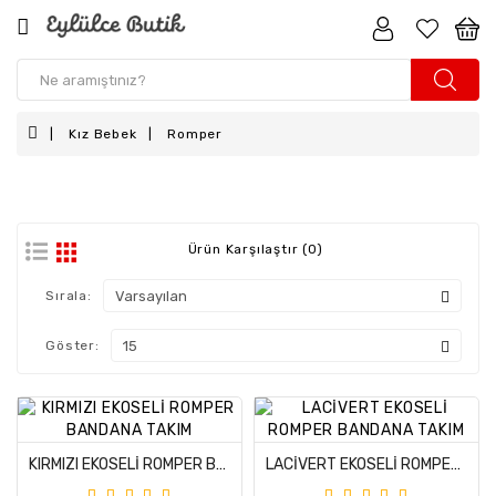
Kız
Çocuk
Kız Bebek
Romper
Erkek
Çocuk
Kız
Bebek
Ürün Karşılaştır (0)
Erkek
Sırala:
Bebek
Göster:
Aksesuar
Anne
-
Kız
KIRMIZI EKOSELİ ROMPER BANDANA TAKIM
LACİVERT EKOSELİ ROMPER BANDANA TAKIM