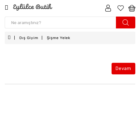
Kız
Çocuk
Dış Giyim
Şişme Yelek
Erkek
Çocuk
Kız
Bebek
Devam
Erkek
Bebek
Aksesuar
Anne
-
Kız