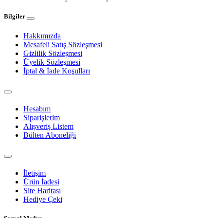
Bilgiler
Hakkımızda
Mesafeli Satış Sözleşmesi
Gizlilik Sözleşmesi
Üyelik Sözleşmesi
İptal & İade Koşulları
Hesabım
Siparişlerim
Alışveriş Listem
Bülten Aboneliği
İletişim
Ürün İadesi
Site Haritası
Hediye Çeki