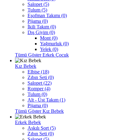
Salopet (5)
Tulum (5)
Eşofman Takımı (0)
Pijama (0)
İkili Takım (0)
Dış Giyim (0)
Mont (0)
Yağmurluk (0)
Yelek (0)
Tümü Göster Erkek Çocuk
Kız Bebek
Elbise (18)
Zıbın Seti (0)
Salopet (22)
Romper (4)
Tulum (0)
Alt - Üst Takım (1)
Pijama (0)
Tümü Göster Kız Bebek
Erkek Bebek
Askılı Şort (5)
Zıbın Seti (0)
Salopet (5)