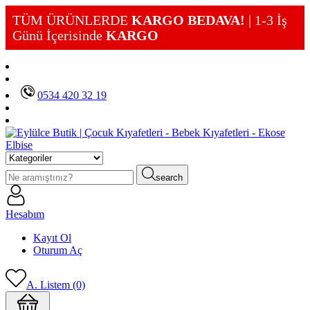
TÜM ÜRÜNLERDE
KARGO BEDAVA!
| 1-3 İş
Günü İçerisinde
KARGO
0534 420 32 19
search
Hesabım
Kayıt Ol
Oturum Aç
A. Listem (0)