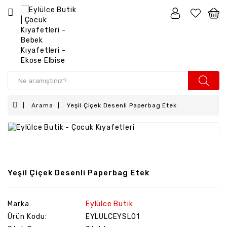
Kız
Çocuk
Erkek
Çocuk
Kız
Arama
Yeşil Çiçek Desenli Paperbag Etek
Bebek
Erkek
Bebek
Aksesuar
Yeşil Çiçek Desenli Paperbag Etek
Anne
-
Kız
Marka:
Eylülce Butik
Ürün Kodu:
EYLULCEYSL01