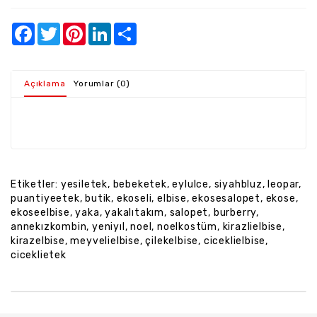
Açıklama
Yorumlar (0)
Etiketler:
yesiletek
,
bebeketek
,
eylulce
,
siyahbluz
,
leopar
,
puantiyeetek
,
butik
,
ekoseli
,
elbise
,
ekosesalopet
,
ekose
,
ekoseelbise
,
yaka
,
yakalıtakım
,
salopet
,
burberry
,
annekızkombin
,
yeniyıl
,
noel
,
noelkostüm
,
kirazlielbise
,
kirazelbise
,
meyvelielbise
,
çilekelbise
,
ciceklielbise
,
ciceklietek