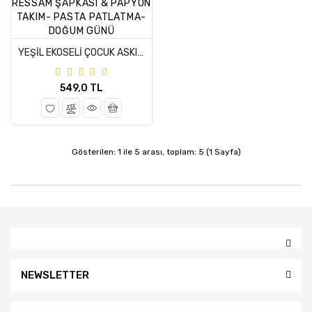
YEŞİL EKOSELİ ÇOCUK ASKILI ŞORT SALOPET & RESSAM ŞAPKASI & PAPYON TAKIM- PASTA PATLATMA-DOĞUM GÜNÜ
549,0 TL
Gösterilen: 1 ile 5 arası, toplam: 5 (1 Sayfa)
NEWSLETTER