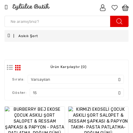
Kız
Çocuk
Askılı Şort
Erkek
Çocuk
Kız
Bebek
Ürün Karşılaştır (0)
Erkek
Sırala:
Bebek
Göster:
Aksesuar
Anne
-
Kız