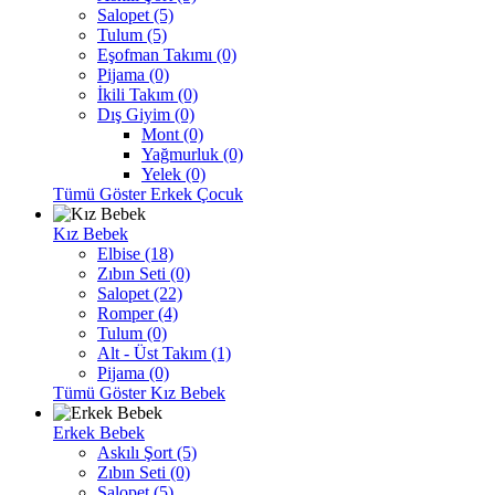
Salopet (5)
Tulum (5)
Eşofman Takımı (0)
Pijama (0)
İkili Takım (0)
Dış Giyim (0)
Mont (0)
Yağmurluk (0)
Yelek (0)
Tümü Göster Erkek Çocuk
Kız Bebek
Elbise (18)
Zıbın Seti (0)
Salopet (22)
Romper (4)
Tulum (0)
Alt - Üst Takım (1)
Pijama (0)
Tümü Göster Kız Bebek
Erkek Bebek
Askılı Şort (5)
Zıbın Seti (0)
Salopet (5)