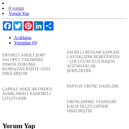
0 yorum
Yorum Yap
Facebook
Twitter
Pinterest
LinkedIn
Share
Açıklama
Yorumlar (0)
EKOSELİ RESSAM ŞAPKASI
EKOSELİ ASKILI ŞORT
LASTİKLİDİR BEBEĞİNİZİN
SALOPET TAKIMIMIZ
- ÇOCUĞUNUZUN BAŞINI
PAMUK DOKUMA
ACITMAYACAK
KUMAŞTAN KİŞİYE ÖZEL
ŞEKİLDEDİR.
DİKİLMİŞTİR.
PAPYON ÜRÜNE DAHİLDİR.
ÇAPRAZ ASKILAR ÖNDEN
AYARLAMALI KADEMELİ
ÇITÇITLIDIR.
ÜRÜNLERİMİZ STANDART
KALIP ÖLÇÜLERİNDE
DİKİLMİŞTİR.
Yorum Yap