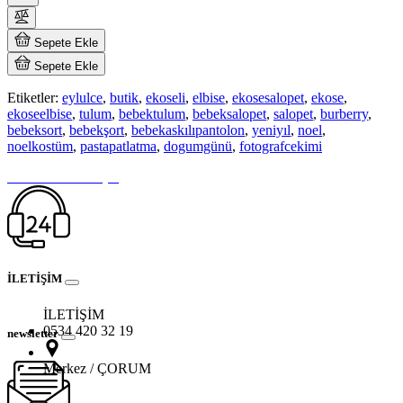
Sepete Ekle
Sepete Ekle
Etiketler:
eylulce
,
butik
,
ekoseli
,
elbise
,
ekosesalopet
,
ekose
,
ekoseelbise
,
tulum
,
bebektulum
,
bebeksalopet
,
salopet
,
burberry
,
bebeksort
,
bebekşort
,
bebekaskılıpantolon
,
yeniyıl
,
noel
,
noelkostüm
,
pastapatlatma
,
dogumgünü
,
fotografcekimi
Hemen Bize Ulaşın
İLETİŞİM
İLETİŞİM
0534 420 32 19
newsletter
Merkez / ÇORUM