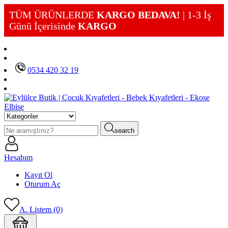
TÜM ÜRÜNLERDE
KARGO BEDAVA!
| 1-3 İş
Günü İçerisinde
KARGO
0534 420 32 19
search
Hesabım
Kayıt Ol
Oturum Aç
A. Listem (0)