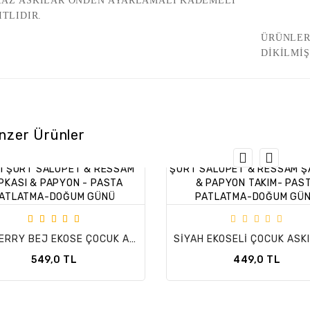
RAZ ASKILAR ÖNDEN AYARLAMALI KADEMELİ
ITLIDIR.
ÜRÜNLER
DİKİLM
nzer Ürünler
BURBERRY BEJ EKOSE ÇOCUK ASKILI ŞORT SALOPET & RESSAM ŞAPKASI & PAPYON - PASTA PATLATMA-DOĞUM GÜNÜ
549,0 TL
449,0 TL