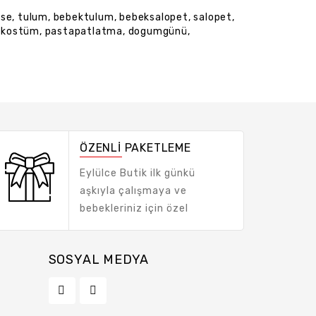
ise
,
tulum
,
bebektulum
,
bebeksalopet
,
salopet
,
lkostüm
,
pastapatlatma
,
dogumgünü
,
ÖZENLİ PAKETLEME
Eylülce Butik ilk günkü
aşkıyla çalışmaya ve
bebekleriniz için özel
tasarımlar hazırlamaya
devam ediyor!
SOSYAL MEDYA