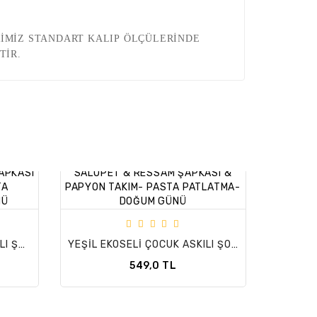
İMİZ STANDART KALIP ÖLÇÜLERİNDE
İŞTİR.
SİYAH EKOSELİ ÇOCUK ASKILI ŞORT SALOPET & RESSAM ŞAPKASI & PAPYON TAKIM- PASTA PATLATMA-DOĞUM GÜNÜ
YEŞİL EKOSELİ ÇOCUK ASKILI ŞORT SALOPET & RESSAM ŞAPKASI & PAPYON TAKIM- PASTA PATLATMA-DOĞUM GÜNÜ
549,0 TL