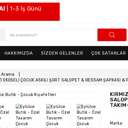
A!
| 1-3 İş Günü
HAKKIMIZDA
SİZDEN GELENLER
ÇOK SATANLAR
Arama
ZI EKOSELİ ÇOCUK ASKILI ŞORT SALOPET & RESSAM ŞAPKASI 
KIRMI
SALOP
TAKIM
Marka: