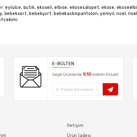
er:
eylulce
,
butik
,
ekoseli
,
elbise
,
ekosesalopet
,
ekose
,
ekoseelb
y
,
bebeksort
,
bebekşort
,
bebekaskılıpantolon
,
yeniyıl
,
noel
,
noe
afcekimi
E-BÜLTEN
%10
Seçili Ürünlerde
Indirim Fırsatı!
İletişim
rim
Ürün İadesi