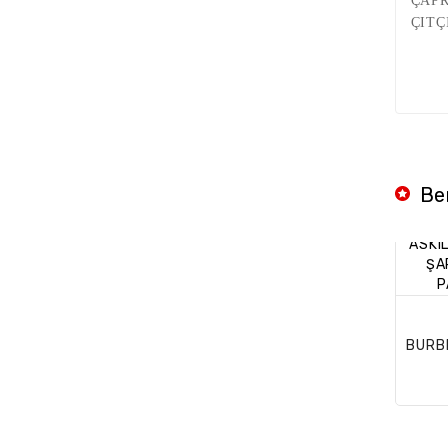
ÇAP
ÇITÇ
Be