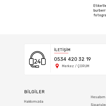
Etiketl
burberr
fotogr
İLETİŞİM
0534 420 32 19
Merkez / ÇORUM
BILGILER
Hesabım
Hakkımızda
Siparişle