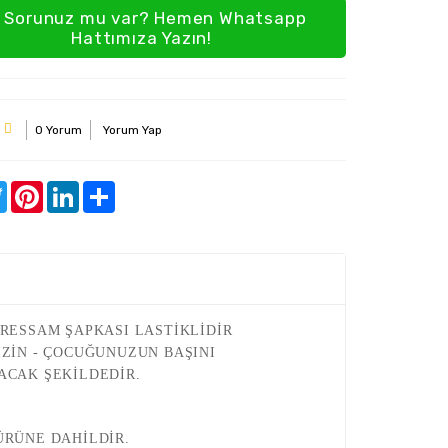
Sorunuz mu var? Hemen Whatsapp
Hattımıza Yazın!
0 Yorum
Yorum Yap
ebook
Twitter
Pinterest
LinkedIn
Share
 RESSAM ŞAPKASI LASTİKLİDİR
İZİN - ÇOCUĞUNUZUN BAŞINI
ACAK ŞEKİLDEDİR.
ÜRÜNE DAHİLDİR.