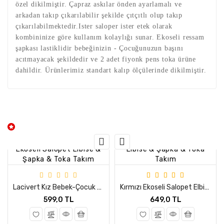
özel dikilmiştir. Çapraz askılar önden ayarlamalı ve
arkadan takıp çıkarılabilir şekilde çıtçıtlı olup takıp
çıkarılabilmektedir.Ister saloper ister etek olarak
kombininize göre kullanım kolaylığı sunar. Ekoseli ressam
şapkası lastiklidir bebeğinizin - Çocuğunuzun başını
acıtmayacak şekildedir ve 2 adet fiyonk pens toka ürüne
dahildir. Ürünlerimiz standart kalıp ölçülerinde dikilmiştir.
Lacivert Kız Bebek-Çocuk Ekoseli Salopet Elbise & Şapka & Toka Takım
Kırmızı Ekoseli Salopet Elbise & Şapka & Toka Takım
599,0 TL
649,0 TL