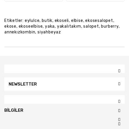
Etiketler:
eylulce
,
butik
,
ekoseli
,
elbise
,
ekosesalopet
,
ekose
,
ekoseelbise
,
yaka
,
yakalıtakım
,
salopet
,
burberry
,
annekızkombin
,
siyahbeyaz
NEWSLETTER
BILGILER