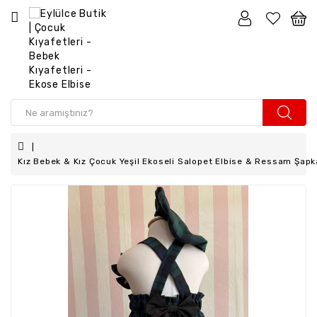
Kız
Çocuk
Erkek
Çocuk
Kız
Bebek
Kız Bebek & Kız Çocuk Yeşil Ekoseli Salopet Elbise & Ressam Şa
Erkek
Bebek
Aksesuar
Anne
-
Kız