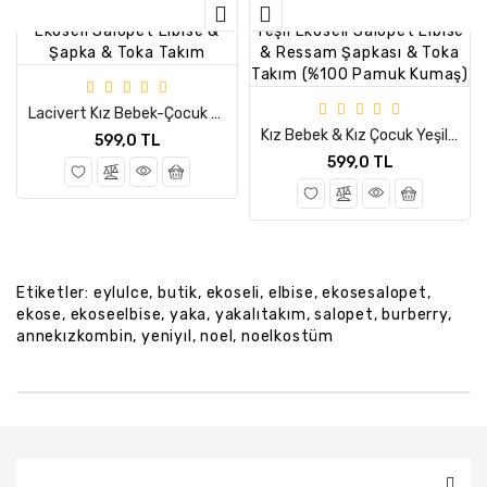
Lacivert Kız Bebek-Çocuk Ekoseli Salopet Elbise & Şapka & Toka Takım
Kız Bebek & Kız Çocuk Yeşil Ekoseli Salopet Elbise & Ressam Şapkası & Toka Takım (%100 Pamuk Kumaş)
599,0 TL
599,0 TL
Etiketler:
eylulce
,
butik
,
ekoseli
,
elbise
,
ekosesalopet
,
ekose
,
ekoseelbise
,
yaka
,
yakalıtakım
,
salopet
,
burberry
,
annekızkombin
,
yeniyıl
,
noel
,
noelkostüm