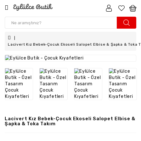
Kız
Çocuk
Erkek
Lacivert Kız Bebek-Çocuk Ekoseli Salopet Elbise & Şapka & Toka 
Çocuk
Kız
Bebek
Erkek
Bebek
Aksesuar
Anne
Lacivert Kız Bebek-Çocuk Ekoseli Salopet Elbise &
-
Şapka & Toka Takım
Kız